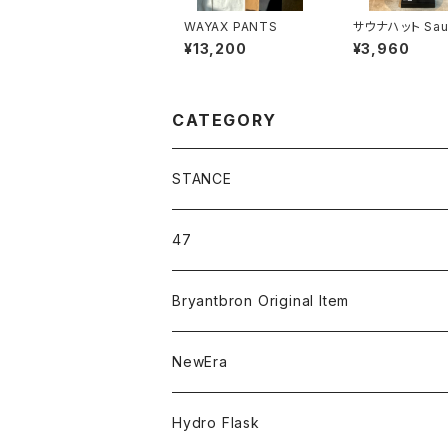
WAYAX PANTS
サウナハット Sau
at フェルト ブラ
¥13,200
¥3,960
CATEGORY
STANCE
ICON＆OG
47
MLB
CLEAN UP
Bryantbron Original Item
NBA
MVP
T-Shirt
NewEra
COLLABORATION
CAPTAIN
Shorts
59FIFTY
Hydro Flask