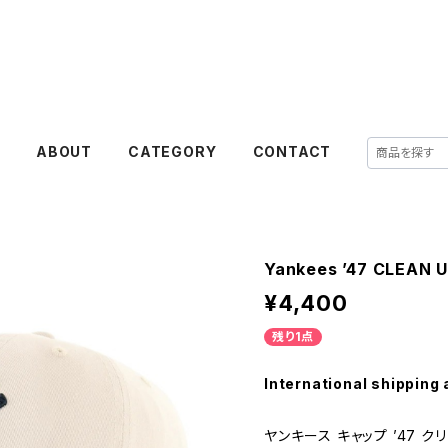
E
ABOUT
CATEGORY
CONTACT
Yankees ’47 CLEAN 
¥4,400
残り1点
International shipping 
ヤンキース キャップ ’47 ク