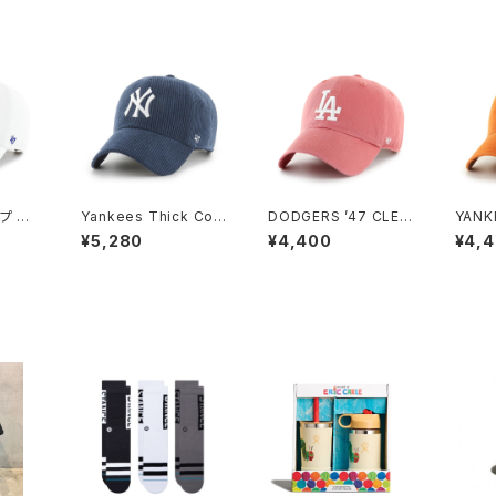
プ ベ
Yankees Thick Cor
DODGERS ’47 CLEA
YANK
リプト
duroy '47 CLEAN UP
N UP ISLAND RED
UP B
¥5,280
¥4,400
¥4,
プ ホ
Navy