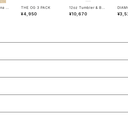
na H
THE OG 3 PACK
12oz Tumbler & Bott
DIAM
ック
le Set
¥4,950
¥10,670
¥3,5