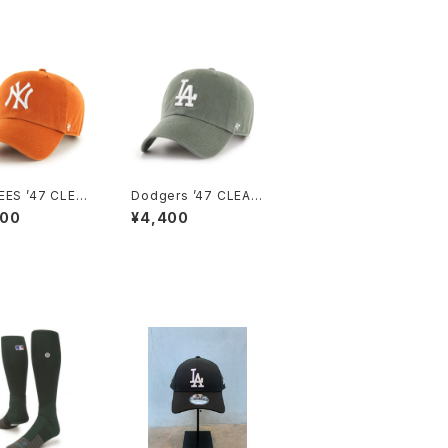
EES ’47 CLEAN
Dodgers ’47 CLEAN
URNT ORANGE
UP Moss x White Lo
400
¥4,400
go