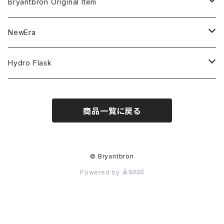
MLB
CLEAN UP
Bryantbron Original Item
NBA
MVP
T-Shirt
NewEra
COLLABORATION
CAPTAIN
Shorts
59FIFTY
Hydro Flask
CASUAL
BUCKET HAT
Tops
9FORTY
DRINKWARE
商品一覧に戻る
KIDS
Hats
9THIRTY
HYDRATION
APPAREL
Accessories
9TWENTY
TRAIL SERIES
© Bryantbron
Powered by
Head wear
Pants
9FIFTY
BEER & SPIRITS
Bottoms
Jackets
MLB Authentic Collection
COFFEE