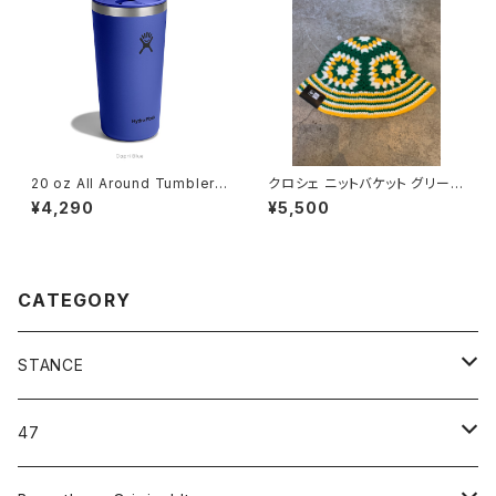
20 oz All Around Tumbler
クロシェ ニットバケット グリー
Capri Blue
ン/イエロー/ホワイト
¥4,290
¥5,500
CATEGORY
STANCE
ICON＆OG
47