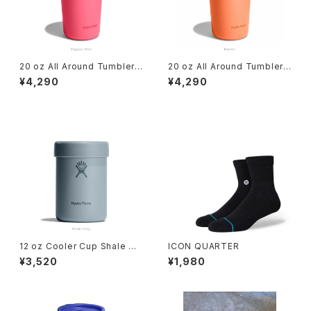
20 oz All Around Tumbler
20 oz All Around Tumbler
Popstar Pink
Nectar
¥4,290
¥4,290
12 oz Cooler Cup Shale Gr
ICON QUARTER
ay
¥3,520
¥1,980