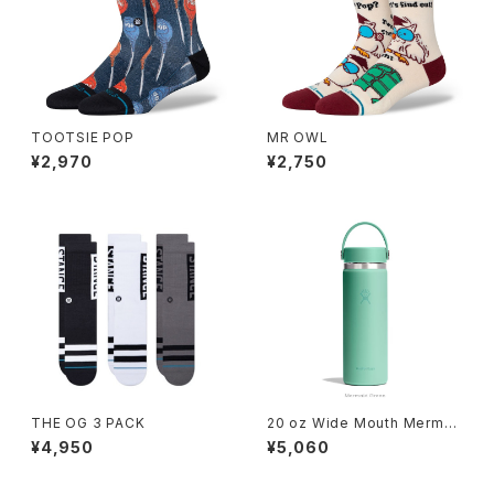
TOOTSIE POP
MR OWL
¥2,970
¥2,750
THE OG 3 PACK
20 oz Wide Mouth Mermai
d Green
¥4,950
¥5,060