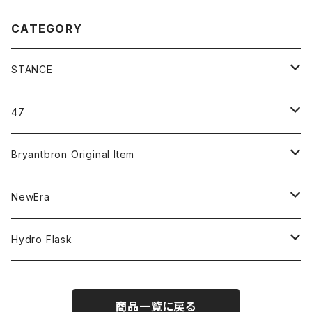
CATEGORY
STANCE
ICON＆OG
47
MLB
CLEAN UP
Bryantbron Original Item
NBA
MVP
T-Shirt
NewEra
COLLABORATION
CAPTAIN
Shorts
59FIFTY
Hydro Flask
CASUAL
BUCKET HAT
Tops
9FORTY
DRINKWARE
商品一覧に戻る