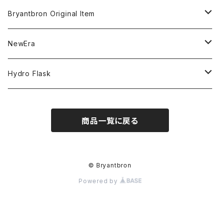
MLB
CLEAN UP
Bryantbron Original Item
NBA
MVP
T-Shirt
NewEra
COLLABORATION
CAPTAIN
Shorts
59FIFTY
Hydro Flask
CASUAL
BUCKET HAT
Tops
9FORTY
DRINKWARE
商品一覧に戻る
KIDS
Hats
9THIRTY
HYDRATION
APPAREL
Accessories
9TWENTY
TRAIL SERIES
© Bryantbron
Powered by
Head wear
Pants
9FIFTY
BEER & SPIRITS
Bottoms