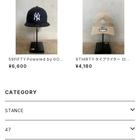
59FIFTY Powered by GOR
9THIRTY タイプライター ロサ
O NAKATSUGAWA（min-nan
ンゼルス・ドジャース
¥6,600
¥4,180
o）ニューヨーク・ヤンキース ブ
ラックウォッチ ネイビーバイザー
CATEGORY
STANCE
ICON＆OG
47