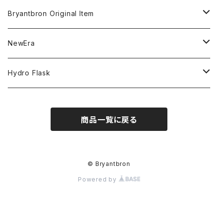
MLB
CLEAN UP
Bryantbron Original Item
NBA
MVP
T-Shirt
NewEra
COLLABORATION
CAPTAIN
Shorts
59FIFTY
Hydro Flask
CASUAL
BUCKET HAT
Tops
9FORTY
DRINKWARE
商品一覧に戻る
KIDS
Hats
9THIRTY
HYDRATION
APPAREL
Accessories
9TWENTY
TRAIL SERIES
© Bryantbron
Powered by
Head wear
Pants
9FIFTY
BEER & SPIRITS
Bottoms