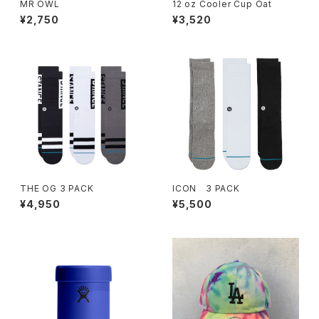
MR OWL
12 oz Cooler Cup Oat
¥2,750
¥3,520
THE OG 3 PACK
ICON 3 PACK
¥4,950
¥5,500