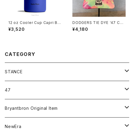
12 oz Cooler Cup Capri Blu
DODGERS TIE DYE ‘47 CLE
e
AN UP MF MARBLE WHITE
¥3,520
¥4,180
CATEGORY
STANCE
ICON＆OG
47
MLB
CLEAN UP
Bryantbron Original Item
NBA
MVP
T-Shirt
NewEra