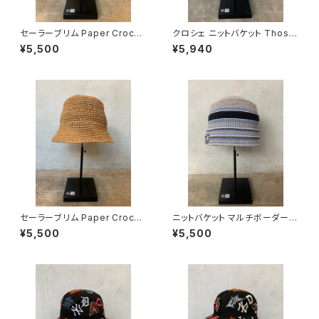
セーラーブリム Paper Croche
クロシェ ニットバケット Those
t Hat ブラック
summer days directed by
¥5,500
¥5,940
Keiko Hitotsuyama Vintag
e Nylon アイボリー/スカイブ
ルー/ブラック
セーラーブリム Paper Croche
ニットバケット マルチボーダー
t Hat ベージュ
ライトグレー
¥5,500
¥5,500