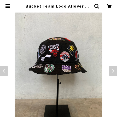
Bucket Team Logo Allover NB
A | Bryantbron