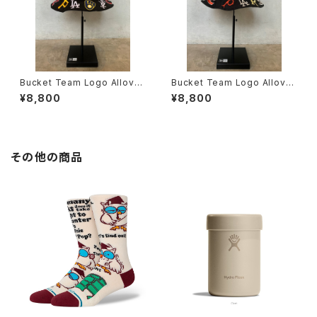
Bucket Team Logo Allover
Bucket Team Logo Allover
MLB
Cooperstown
¥8,800
¥8,800
その他の商品