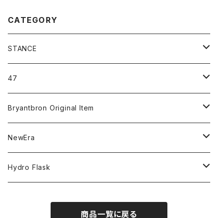
CATEGORY
STANCE
ICON＆OG
47
MLB
CLEAN UP
Bryantbron Original Item
NBA
MVP
T-Shirt
NewEra
COLLABORATION
CAPTAIN
Shorts
59FIFTY
Hydro Flask
CASUAL
BUCKET HAT
Tops
9FORTY
DRINKWARE
商品一覧に戻る