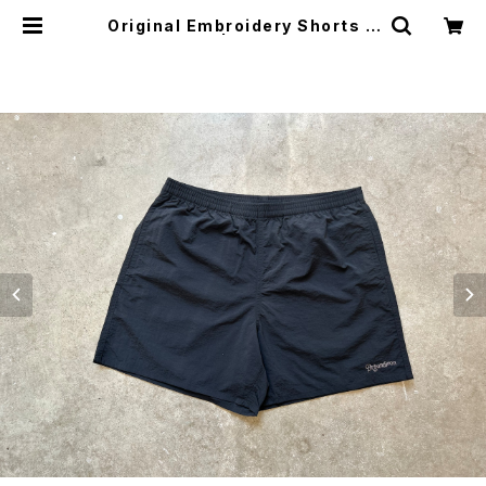
Original Embroidery Shorts N
o.0003 | Bryantbron