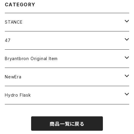
CATEGORY
STANCE
ICON＆OG
47
MLB
CLEAN UP
Bryantbron Original Item
NBA
MVP
T-Shirt
NewEra
COLLABORATION
CAPTAIN
Shorts
59FIFTY
Hydro Flask
CASUAL
BUCKET HAT
Tops
9FORTY
DRINKWARE
商品一覧に戻る
KIDS
Hats
9THIRTY
HYDRATION