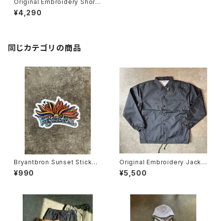
Original Embroidery Shorts
No.0003
¥4,290
同じカテゴリの商品
Bryantbron Sunset Sticker
Original Embroidery Jacke
by DKC(2枚セット)
t No.0010
¥990
¥5,500