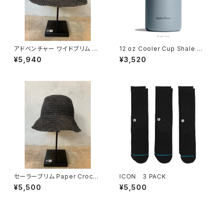
アドベンチャー ワイドブリム Pa
12 oz Cooler Cup Shale Gr
per Crochet Hat ブラック
ay
¥5,940
¥3,520
セーラーブリム Paper Croche
ICON 3 PACK
t Hat ブラック
¥5,500
¥5,500