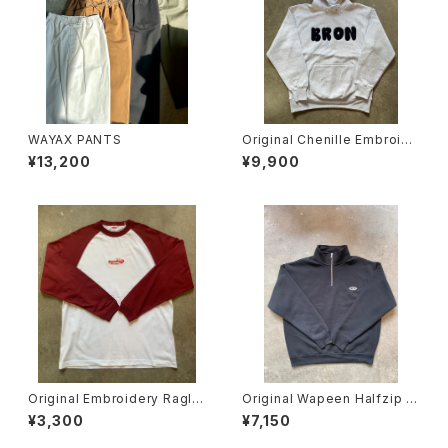
WAYAX PANTS
Original Chenille Embroide
ry Hoodie No.0009
¥13,200
¥9,900
Original Embroidery Ragla
Original Wapeen Halfzip S
n Sleeve No.0007
weatshirts No.0006
¥3,300
¥7,150