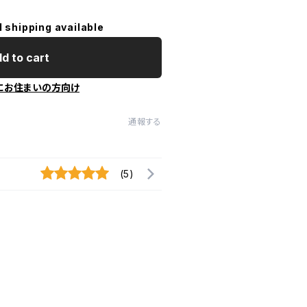
l shipping available
d to cart
にお住まいの方向け
通報する
(5)