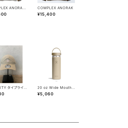
LEX ANORAK
COMPLEX ANORAK
TREE
600
¥15,400
IRTY タイプライタ
20 oz Wide Mouth
サンゼルス・ドジャ
Oat
80
¥5,060