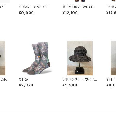
ORT
COMPLEX SHORT
MERCURY SWEATP
COMP
ANT
REAL
¥9,900
¥12,100
¥17,
ンゼル
XTRA
アドベンチャー ワイドブ
9TH
ラック
リム Paper Crochet
ー ロ
¥2,970
¥5,940
¥4,1
Hat ブラック
ース