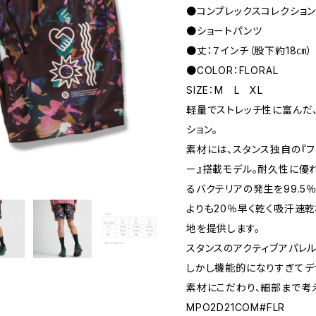
●コンプレックスコレクシ
●ショートパンツ
●丈：７インチ（股下約18㎝）
●COLOR：FLORAL
SIZE：M L XL
軽量でストレッチ性に富んだ
ション。
素材には、スタンス独自の『フレ
ー』搭載モデル。耐久性に優
るバクテリアの発生を99.5
よりも20％早く乾く吸汗速
地を提供します。
スタンスのアクティブアパレ
しかし機能的になりすぎてデ
素材にこだわり、細部まで考
MPO2D21COM#FLR