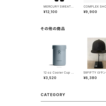
MERCURY SWEATP
COMPLEX SH
ANT
¥12,100
¥9,900
その他の商品
12 oz Cooler Cup S
59FIFTY ロサ
hale Gray
ス・ドジャース ブ
¥3,520
¥6,380
× ブラック
CATEGORY