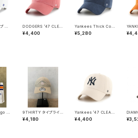
プ ベ
DODGERS ’47 CLEA
Yankees Thick Cor
YANK
リプト
N UP ISLAND RED
duroy '47 CLEAN UP
UP B
¥4,400
¥5,280
¥4,
プ ホ
Navy
ogo S
9THIRTY タイプライタ
Yankees ’47 CLEAN
DIAM
ー ロサンゼルス・ドジャ
UP Bone
¥4,180
¥4,400
¥3,5
ース