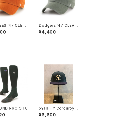
EES ’47 CLEAN
Dodgers ’47 CLEAN
URNT ORANGE
UP Moss x White Lo
400
¥4,400
go
OND PRO OTC
59FIFTY Corduroy
コーデュロイ ニューヨ
20
¥6,600
ーク・ヤンキース ブルー
グリーン ネイビーバイ
ザー