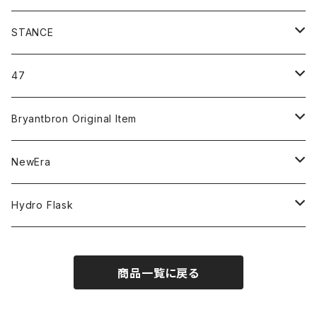
STANCE
ICON＆OG
47
MLB
CLEAN UP
Bryantbron Original Item
NBA
MVP
T-Shirt
NewEra
COLLABORATION
CAPTAIN
Shorts
59FIFTY
Hydro Flask
CASUAL
BUCKET HAT
Tops
9FORTY
DRINKWARE
商品一覧に戻る
KIDS
Hats
9THIRTY
HYDRATION