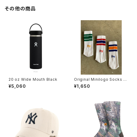
その他の商品
20 oz Wide Mouth Black
Original Minilogo Socks N
o.0008
¥5,060
¥1,650