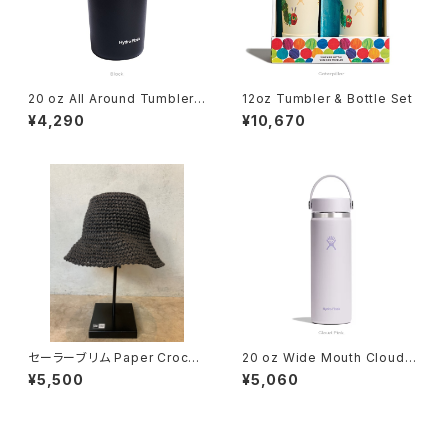
20 oz All Around Tumbler
12oz Tumbler & Bottle Set
Black
¥4,290
¥10,670
セーラーブリム Paper Croche
20 oz Wide Mouth Cloud P
t Hat ブラック
ink
¥5,500
¥5,060