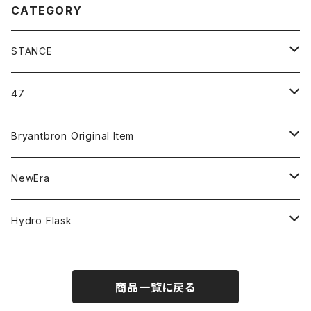
CATEGORY
STANCE
ICON＆OG
47
MLB
CLEAN UP
Bryantbron Original Item
NBA
MVP
T-Shirt
NewEra
COLLABORATION
CAPTAIN
Shorts
59FIFTY
Hydro Flask
CASUAL
BUCKET HAT
Tops
9FORTY
DRINKWARE
商品一覧に戻る
KIDS
Hats
9THIRTY
HYDRATION