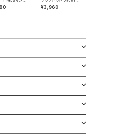
FTY MLBオンフィ
サウナハット Sauna H
 ロサンゼルス・ド
at フェルト ブラック
380
¥3,960
ス ゲーム