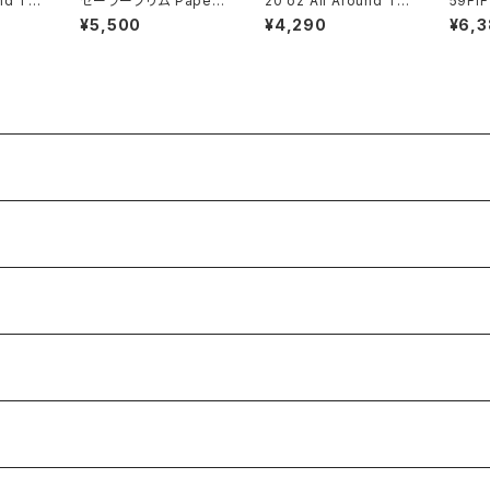
nd Tu
セーラーブリム Paper
20 oz All Around Tu
59FI
Crochet Hat ブラック
mbler Tonal Black
ールド
¥5,500
¥4,290
¥6,
ジャー