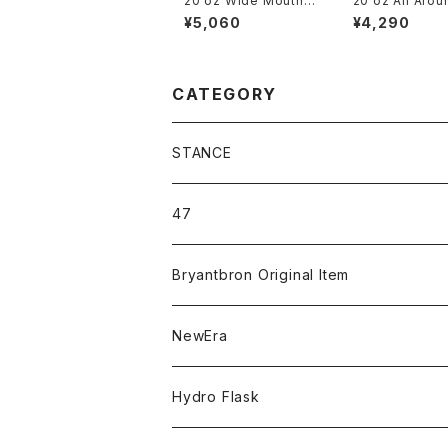
20 oz Wide Mouth
20 oz All Arou
Oat
mbler Agave
¥5,060
¥4,290
CATEGORY
STANCE
ICON＆OG
47
MLB
CLEAN UP
Bryantbron Original Item
NBA
MVP
T-Shirt
NewEra
COLLABORATION
CAPTAIN
Shorts
59FIFTY
Hydro Flask