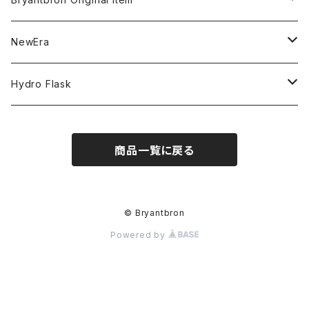
NBA
MVP
T-Shirt
NewEra
COLLABORATION
CAPTAIN
Shorts
59FIFTY
Hydro Flask
CASUAL
BUCKET HAT
Tops
9FORTY
DRINKWARE
商品一覧に戻る
KIDS
Hats
9THIRTY
HYDRATION
APPAREL
Accessories
9TWENTY
TRAIL SERIES
© Bryantbron
Powered by
Head wear
Pants
9FIFTY
BEER & SPIRITS
Bottoms
Jackets
MLB Authentic Collection
COFFEE