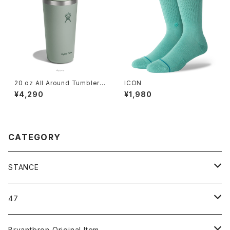
20 oz All Around Tumbler
ICON
Agave
¥4,290
¥1,980
CATEGORY
STANCE
ICON＆OG
47
MLB
CLEAN UP
Bryantbron Original Item