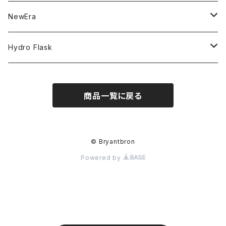
NBA
MVP
T-Shirt
NewEra
COLLABORATION
CAPTAIN
Shorts
59FIFTY
Hydro Flask
CASUAL
BUCKET HAT
Tops
9FORTY
DRINKWARE
商品一覧に戻る
KIDS
Hats
9THIRTY
HYDRATION
APPAREL
Accessories
9TWENTY
TRAIL SERIES
© Bryantbron
Powered by
Head wear
Pants
9FIFTY
BEER & SPIRITS
Bottoms
Jackets
MLB Authentic Collection
COFFEE
Hoodie