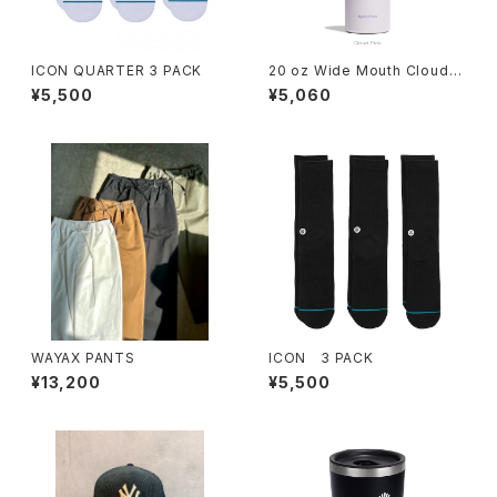
ICON QUARTER 3 PACK
20 oz Wide Mouth Cloud P
ink
¥5,500
¥5,060
WAYAX PANTS
ICON 3 PACK
¥13,200
¥5,500