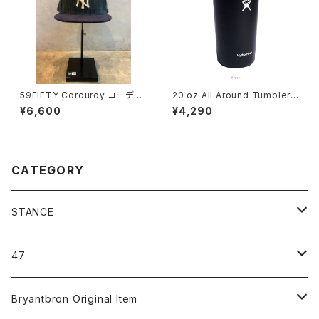
59FIFTY Corduroy コーデュ
20 oz All Around Tumbler
ロイ ニューヨーク・ヤンキース
Black
¥6,600
¥4,290
ブルーグリーン ネイビーバイザ
ー
CATEGORY
STANCE
ICON＆OG
47
MLB
CLEAN UP
Bryantbron Original Item