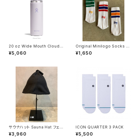
20 oz Wide Mouth Cloud P
Original Minilogo Socks N
ink
o.0008
¥5,060
¥1,650
サウナハット Sauna Hat フェル
ICON QUARTER 3 PACK
ト ブラック
¥3,960
¥5,500