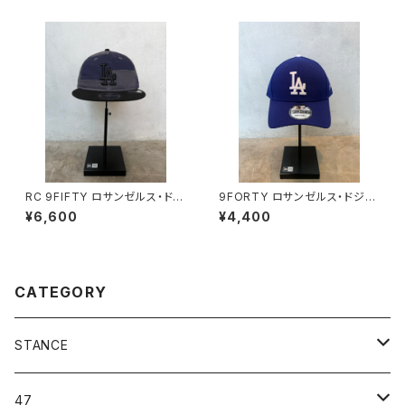
RC 9FIFTY ロサンゼルス・ドジ
9FORTY ロサンゼルス・ドジャ
ャース Patchwork グラファイ
ース チームカラー
¥6,600
¥4,400
ト/ナイトシフトネイビー
CATEGORY
STANCE
ICON＆OG
47