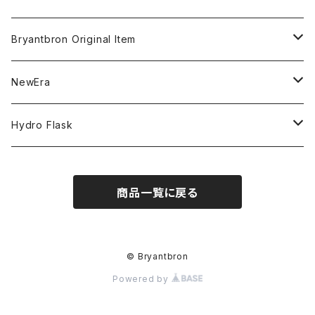
MLB
CLEAN UP
Bryantbron Original Item
NBA
MVP
T-Shirt
NewEra
COLLABORATION
CAPTAIN
Shorts
59FIFTY
Hydro Flask
CASUAL
BUCKET HAT
Tops
9FORTY
DRINKWARE
商品一覧に戻る
KIDS
Hats
9THIRTY
HYDRATION
APPAREL
Accessories
9TWENTY
TRAIL SERIES
© Bryantbron
Powered by
Head wear
Pants
9FIFTY
BEER & SPIRITS