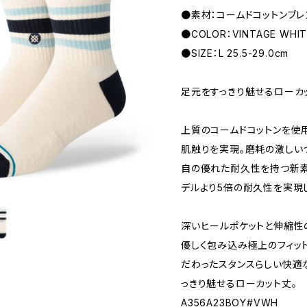
●素材：コームドコットンブレ
●COLOR：VINTAGE WHIT
●SIZE：L 25.5-29.0cm
足元をすっきり魅せるローカ
上質のコームドコットンを使
肌触りを実現。磨耗の激しい
自の優れた耐久性を持つ新素
デルより5倍の耐久性を実現
深いヒールポケットと伸縮性
優しく包み込み極上のフィッ
だわったスタンスらしい快適
っきり魅せるローカット丈。
A356A23BOY#VWH