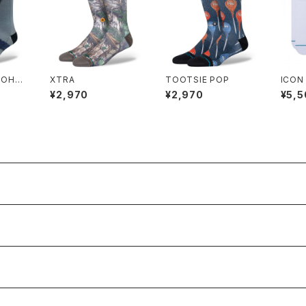
 OHT
XTRA
TOOTSIE POP
ICON
ACK
¥2,970
¥2,970
¥5,5