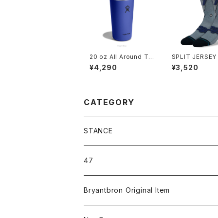
20 oz All Around Tu
SPLIT JERSEY
mbler Capri Blue
ANI 2
¥4,290
¥3,520
CATEGORY
STANCE
ICON＆OG
47
MLB
CLEAN UP
Bryantbron Original Item