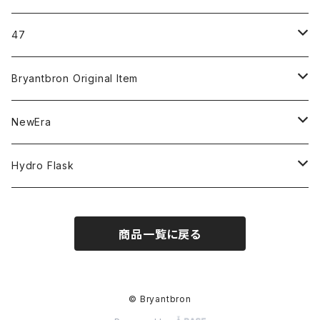
ICON＆OG
47
MLB
CLEAN UP
Bryantbron Original Item
NBA
MVP
T-Shirt
NewEra
COLLABORATION
CAPTAIN
Shorts
59FIFTY
Hydro Flask
CASUAL
BUCKET HAT
Tops
9FORTY
DRINKWARE
商品一覧に戻る
KIDS
Hats
9THIRTY
HYDRATION
APPAREL
Accessories
9TWENTY
TRAIL SERIES
© Bryantbron