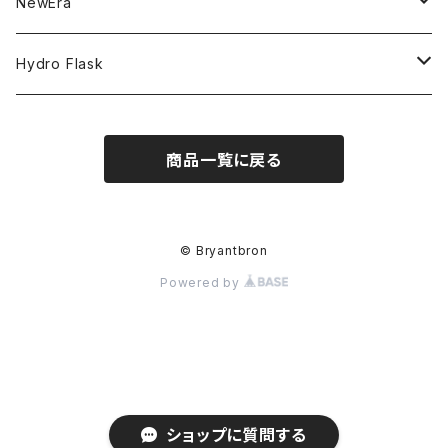
NBA
MVP
T-Shirt
NewEra
COLLABORATION
CAPTAIN
Shorts
59FIFTY
Hydro Flask
CASUAL
BUCKET HAT
Tops
9FORTY
DRINKWARE
商品一覧に戻る
KIDS
Hats
9THIRTY
HYDRATION
APPAREL
Accessories
9TWENTY
TRAIL SERIES
© Bryantbron
Powered by
Head wear
Pants
9FIFTY
BEER & SPIRITS
Bottoms
Jackets
MLB Authentic Collection
COFFEE
Hoodie
Sticker
MLB Casual Classic
Limited Items
ショップに質問する