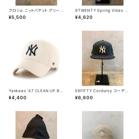
クロシェ ニットバケット グリー
9TWENTY Spring Vibes ロ
ン/イエロー/ホワイト
サンゼルス・ドジャース パステル
¥5,500
¥4,620
ライラック
Yankees ’47 CLEAN UP Bo
59FIFTY Corduroy コーデュ
ne
ロイ ニューヨーク・ヤンキース
¥4,400
¥6,600
ブルーグリーン ネイビーバイザ
ー