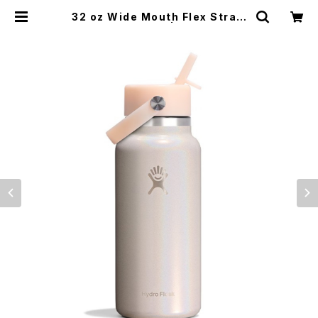
32 oz Wide Mouth Flex Straw
Glimmer Cream | Bryantbron