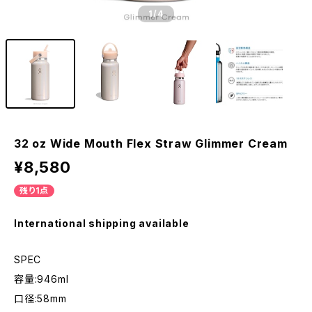
1
/4
32 oz Wide Mouth Flex Straw Glimmer Cream
¥8,580
残り1点
International shipping available
SPEC
容量:946ml
口径:58mm