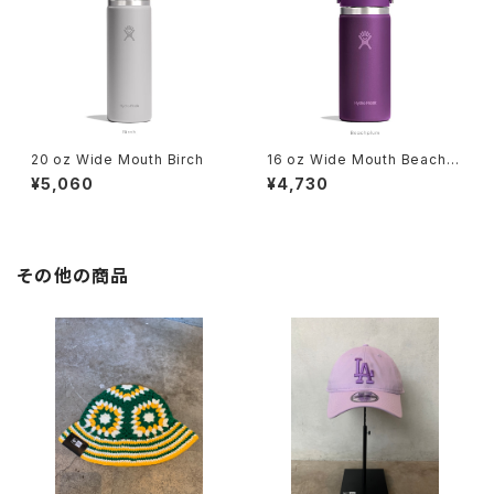
20 oz Wide Mouth Birch
16 oz Wide Mouth Beachpl
um
¥5,060
¥4,730
その他の商品