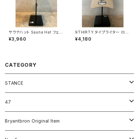
サウナハット Sauna Hat フェル
9THIRTY タイプライター ロサ
ト ブラック
ンゼルス・ドジャース
¥3,960
¥4,180
CATEGORY
STANCE
ICON＆OG
47
MLB
CLEAN UP
Bryantbron Original Item