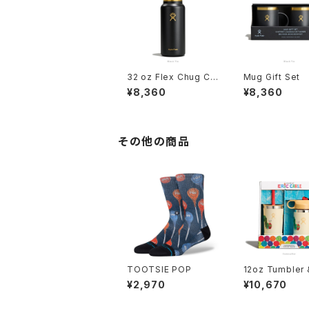
32 oz Flex Chug Ca
Mug Gift Set
p
¥8,360
¥8,360
その他の商品
TOOTSIE POP
12oz Tumbler 
le Set
¥2,970
¥10,670