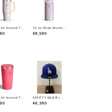
 All Around Tr
32 oz Wide Mouth F
Tumbler Glimm
lex Straw Glimmer P
380
¥8,580
ream
ink
 All Around Tu
59FIFTY MLBオンフィ
 Popstar Pink
ールド ロサンゼルス・ド
290
¥6,380
ジャース ゲーム