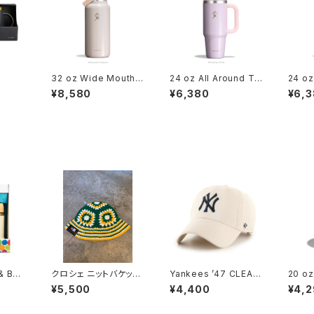
32 oz Wide Mouth F
24 oz All Around Tr
24 oz
lex Straw Glimmer
avel Tumbler Glimm
avel 
¥8,580
¥6,380
¥6,
Cream
er Pink
er C
& Bott
クロシェ ニットバケット
Yankees ’47 CLEAN
20 oz
グリーン/イエロー/ホワ
UP Bone
mbler
¥5,500
¥4,400
¥4,
イト