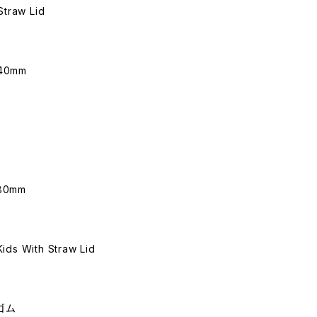
Straw Lid
40mm
80mm
ids With Straw Lid
ゴム