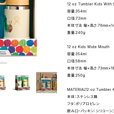
12 oz Tumbler Kids With 
容量:354ml
口径:72mm
本体寸法 幅×高さ:76mm×1
重量:240g
12 oz Kids Wide Mouth
容量:354ml
口径:58mm
本体寸法 幅×高さ:73mm×1
重量:250g
MATERIAL12 oz Tumbler K
本体：ステンレス鋼
フタ：ポリプロピレン
飲み口・パッキン：シリコーン