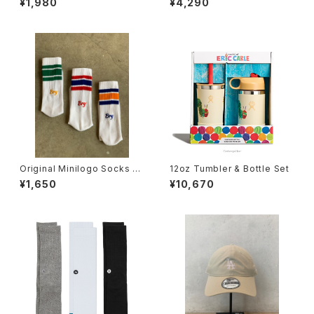
¥1,980
¥4,290
Original Minilogo Socks N
12oz Tumbler & Bottle Set
o.0008
¥1,650
¥10,670