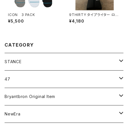
ICON 3 PACK
9THIRTY タイプライター ロサ
ンゼルス・ドジャース
¥5,500
¥4,180
CATEGORY
STANCE
ICON＆OG
47
MLB
CLEAN UP
Bryantbron Original Item
NBA
MVP
T-Shirt
NewEra